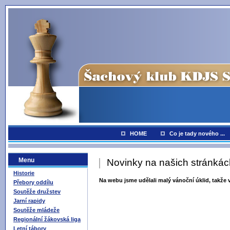
HOME
Co je tady nového ...
Menu
Novinky na našich stránkác
Historie
Na webu jsme udělali malý vánoční úklid, takže v
Přebory oddílu
Soutěže družstev
Jarní rapidy
Soutěže mládeže
Regionální žákovská liga
Letní tábory