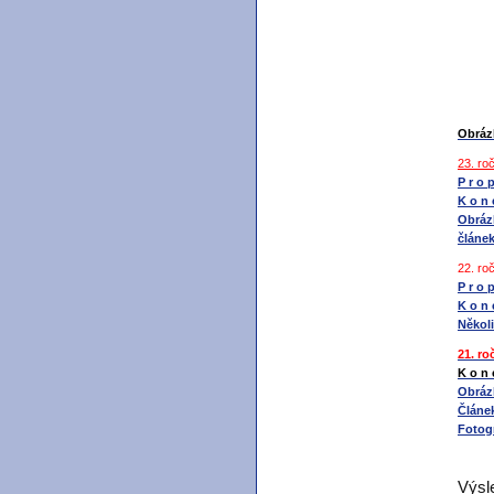
Obrázk
23. ro
P r o p
K o n 
Obrázk
článe
22. ro
P r o p
K o n 
Několi
21. ro
K o n 
Obrázk
Článe
Fotogr
Výsl