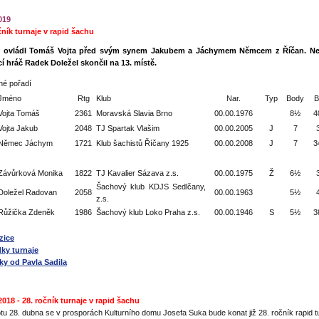
2019
čník turnaje v rapid šachu
j ovládl Tomáš Vojta před svým synem Jakubem a Jáchymem Němcem z Říčan. Nej
 hráč Radek Doležel skončil na 13. místě.
é pořadí
Jméno
Rtg
Klub
Nar.
Typ
Body
B
Vojta Tomáš
2361
Moravská Slavia Brno
00.00.1976
8½
4
Vojta Jakub
2048
TJ Spartak Vlašim
00.00.2005
J
7
Němec Jáchym
1721
Klub šachistů Říčany 1925
00.00.2008
J
7
3
Závůrková Monika
1822
TJ Kavalier Sázava z.s.
00.00.1975
Ž
6½
Šachový klub KDJS Sedlčany,
Doležel Radovan
2058
00.00.1963
5½
z.s.
Růžička Zdeněk
1986
Šachový klub Loko Praha z.s.
00.00.1946
S
5½
3
zice
ky turnaje
ky od Pavla Sadila
 2018 - 28. ročník turnaje v rapid šachu
tu 28. dubna se v prosporách Kulturního domu Josefa Suka bude konat již 28. ročník rapid t