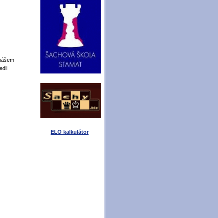
omášem
edli
ELO kalkulátor