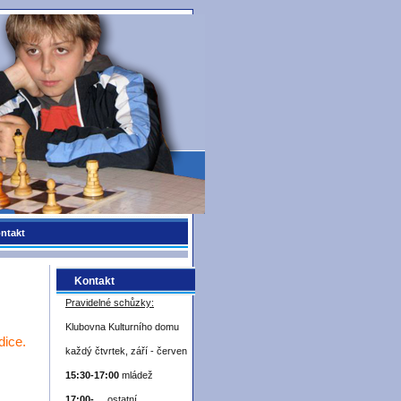
ntakt
Kontakt
Pravidelné schůzky:
Klubovna Kulturního domu
dice.
každý čtvrtek, září - červen
15:30-17:00
mládež
17:00- ...
ostatní