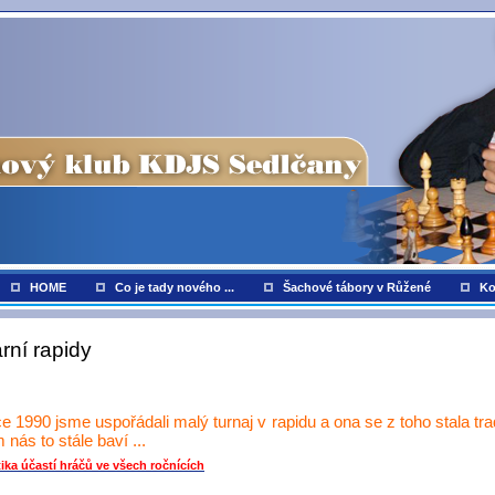
HOME
Co je tady nového ...
Šachové tábory v Růžené
Ko
rní rapidy
e 1990 jsme uspořádali malý turnaj v rapidu a ona se z toho stala tra
 nás to stále baví ...
tika účastí hráčů ve všech ročnících