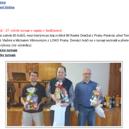
zice
vní listina
16 - 27. ročník turnaje v rapidu v Sedlčanech
o si zahrát 60 hráčů, mezi kterými po boji zvítězil IM Radek Doležal z Prahy-Pankrác před T
 z Vlašimi a Michalem Větrovským z LOKO Praha. Domácí hráči se v turnaji neztratili a předv
í výkony (viz výsledky).
ice turnaje
ky turnaje