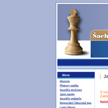
Menu
Ja
Historie
Přebory oddílu
Soutěže družstev
V roc
Jarní rapidy
Zatím
Soutěže mládeže
Statis
Regionální žákovská liga
Letní tábory