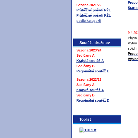
Propo
Sezona 2021/22
Starto
Průběžné pořadí RŽL
Průběžné pořadí RŽL
podle kategorií
9.4.20
Přijel
Soutěže družstev
Vojtou
solidn
Sezona 2023/24
Propoz
Sedlčany A
Výsled
Krajská soutěž A
Sedlčany B
Regoinální soutěž E
Sezona 2022/23
Sedlčany A
Krajská soutěž A
Sedlčany B
Regoinální soutěž D
Toplist