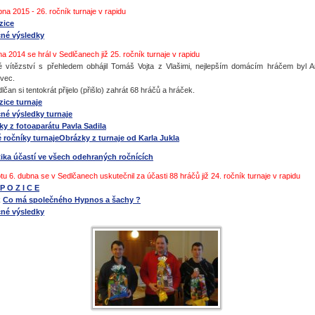
bna 2015 - 26. ročník turnaje v rapidu
zice
né výsledky
na 2014 se hrál v Sedlčanech již 25. ročník turnaje v rapidu
 vítězství s přehledem obhájil Tomáš Vojta z Vlašimi, nejlepším domácím hráčem byl A
vec.
čan si tentokrát přijelo (přišlo) zahrát 68 hráčů a hráček.
ice turnaje
né výsledky turnaje
y z fotoaparátu Pavla Sadila
 ročníky turnaje
Obrázky z turnaje od Karla Jukla
tika účastí ve všech odehraných ročnících
tu 6. dubna se v Sedlčanech uskutečnil za účasti 88 hráčů již 24. ročník turnaje v rapidu
P O Z I C E
k
Co má společného Hypnos a šachy ?
né výsledky