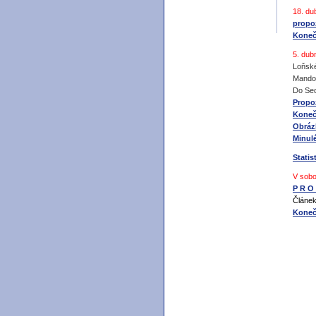
18. du
propo
Koneč
5. dub
Loňské
Mando
Do Sedl
Propoz
Koneč
Obrázk
Minulé
Statis
V sobo
P R O 
Článe
Koneč