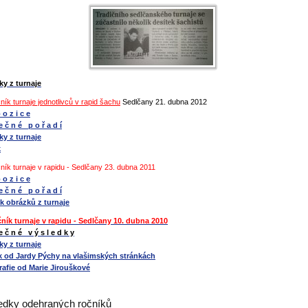
y z turnaje
čník turnaje jednotlivců v rapid šachu
Sedlčany 21. dubna 2012
 o z i c e
e č n é p o ř a d í
y z turnaje
k
čník turnaje v rapidu - Sedlčany 23. dubna 2011
 o z i c e
e č n é p o ř a d í
k obrázků z turnaje
čník turnaje v rapidu - Sedlčany 10. dubna 2010
e č n é v ý s l e d k y
y z turnaje
k od Jardy Pýchy na vlašimských stránkách
afie od Marie Jirouškové
edky odehraných ročníků