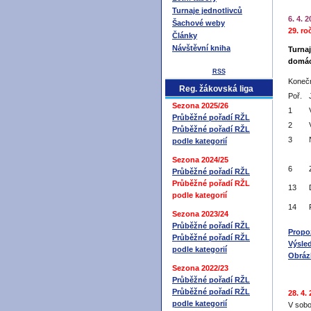
Turnaje jednotlivců
6. 4. 
Šachové weby
29. ro
Články
Návštěvní kniha
Turna
domácí
RSS
Konečn
Reg. žákovská liga
Poř.
Sezona 2025/26
1
Průběžné pořadí RŽL
2
Průběžné pořadí RŽL
3
podle kategorií
Sezona 2024/25
6
Průběžné pořadí RŽL
Průběžné pořadí RŽL
13
podle kategorií
14
Sezona 2023/24
Průběžné pořadí RŽL
Propo
Průběžné pořadí RŽL
Výsled
podle kategorií
Obráz
Sezona 2022/23
Průběžné pořadí RŽL
Průběžné pořadí RŽL
28. 4.
podle kategorií
V sobo