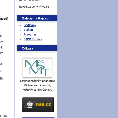
havelka.sachy @wo.cz
Galerie na Rajčeti
lepší
Sedlčany
Vlašim
Pravonín
H.
JAWA Brodce
0½
39
Odkazy
4½
31
42
8½
Činnost mládeže podporuje
Ministerstvo školství,
mládeže a tělovýchovy
urnaje